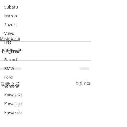
Subaru
Mazda
Suzuki
Volvo
Mistubishi
Fiat
Hummer
Ferrari
BMW
Ford
最新文章
查看全部
Yamaha
Kawasaki
Kawasaki
Kawazaki
SAAB