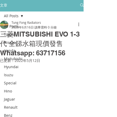
所有售後保養只保障香港門市的客戶
文章
All Posts
golpher.radiators@gmail.com
Tung Fong Radiators
All Posts
2020年6月16日
讀畢需時 0 分鐘
三菱MITSUBISHI EVO 1-3
Toyota
代 全銻水箱現價發售
Nissan
Honda
Whatsapp: 63717156
Mistubishi
已更新：
2022年5月12日
Hyundai
Isuzu
Special
Hino
Jaguar
Renault
Benz