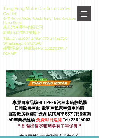
Tung Fong Motor Car Accessories
Co Ltd
G/F No.5-7, Valley Road, Hung Hom, Kowloon
Hong Kong
東方汽車零件有限公司
紅磡山谷道5-7號地下
TEL:
23344003 23625570
23341725
Whatsapp:
63717156
接受現金 / 轉數快FPS:
161170139
/
PAYME
專營自家品牌GOLPHER汽車水箱散熱器
日韓歐美車款 電單車私家車貨車拖頭​
自設廠房歡迎訂造WHATSAPP
63717156
查詢
40年業界經驗
免費即日送貨
Tel:
23344003
＊所有出售水箱均享有半年保養＊
本公司並沒有在淘寶店設立商店