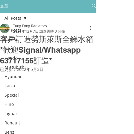
所有售後保養只保障香港門市的客戶
文章
All Posts
golpher.radiators@gmail.com
Tung Fong Radiators
All Posts
2021年12月7日
讀畢需時 0 分鐘
客戶訂造勞斯萊斯全銻水箱
Toyota
*歡迎Signal/Whatsapp
Nissan
Honda
63717156訂造*
Mistubishi
已更新：
2022年5月3日
Hyundai
Isuzu
Special
Hino
Jaguar
Renault
Benz