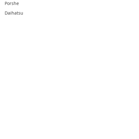
Porshe
Daihatsu
Audi
留言