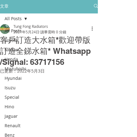
所有售後保養只保障香港門市的客戶
文章
All Posts
golpher.radiators@gmail.com
Tung Fong Radiators
All Posts
2021年5月24日
讀畢需時 0 分鐘
客戶訂造大水箱*歡迎帶版
Toyota
訂造全銻水箱* Whatsapp
Nissan
Honda
/Signal: 63717156
Mistubishi
已更新：
2022年5月3日
Hyundai
Isuzu
Special
Hino
Jaguar
Renault
Benz