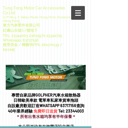
Tung Fong Motor Car Accessories
Co Ltd
G/F No.5-7, Valley Road, Hung Hom, Kowloon
Hong Kong
東方汽車零件有限公司
紅磡山谷道5-7號地下
TEL:
23344003 23625570
23341725
Whatsapp:
63717156
接受現金 / 轉數快FPS:
161170139
/
PAYME
專營自家品牌GOLPHER汽車水箱散熱器
日韓歐美車款 電單車私家車貨車拖頭​
自設廠房歡迎訂造WHATSAPP
63717156
查詢
40年業界經驗
免費即日送貨
Tel:
23344003
＊所有出售水箱均享有半年保養＊
本公司並沒有在淘寶店設立商店