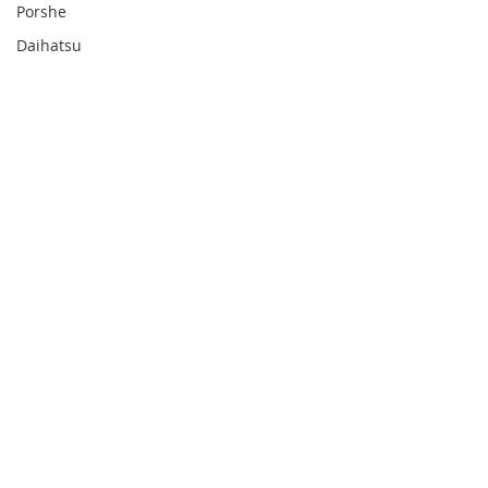
Porshe
Daihatsu
Audi
留言