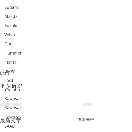
Subaru
Mazda
Suzuki
Volvo
Fiat
Hummer
Ferrari
BMW
Benz
Ford
Yamaha
Kawasaki
Kawasaki
Kawazaki
最新文章
查看全部
SAAB