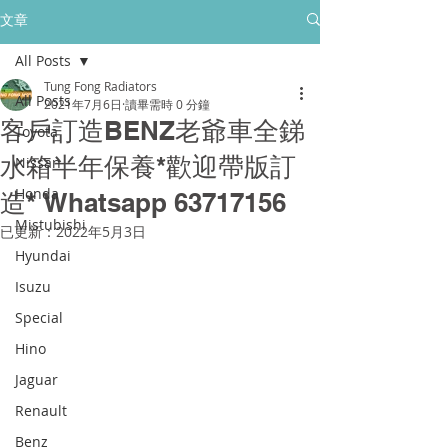
所有售後保養只保障香港門市的客戶
文章
All Posts
golpher.radiators@gmail.com
Tung Fong Radiators
All Posts
2021年7月6日
讀畢需時 0 分鐘
客戶訂造BENZ老爺車全銻
Toyota
水箱半年保養*歡迎帶版訂
Nissan
Honda
造* Whatsapp 63717156
Mistubishi
已更新：
2022年5月3日
Hyundai
Isuzu
Special
Hino
Jaguar
Renault
Benz