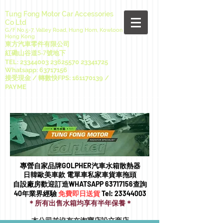
Tung Fong Motor Car Accessories
Co Ltd
G/F No.5-7, Valley Road, Hung Hom, Kowloon
Hong Kong
東方汽車零件有限公司
紅磡山谷道5-7號地下
TEL:
23344003 23625570
23341725
Whatsapp:
63717156
接受現金 / 轉數快FPS:
161170139
/
PAYME
專營自家品牌GOLPHER汽車水箱散熱器
日韓歐美車款 電單車私家車貨車拖頭​
自設廠房歡迎訂造WHATSAPP
63717156
查詢
40年業界經驗
免費即日送貨
Tel:
23344003
＊所有出售水箱均享有半年保養＊
本公司並沒有在淘寶店設立商店