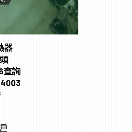
熱器
頭​
56查詢
44003
＊
戶