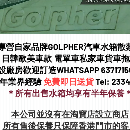
專營自家品牌GOLPHER汽車水箱散
日韓歐美車款 電單車私家車貨車拖
設廠房歡迎訂造WHATSAPP 637171
0年業界經驗
免費即日送貨
Tel: 233
＊所有出售水箱均享有半年保養
本公司並沒有在淘寶店設立商店
所有售後保養只保障香港門市的客