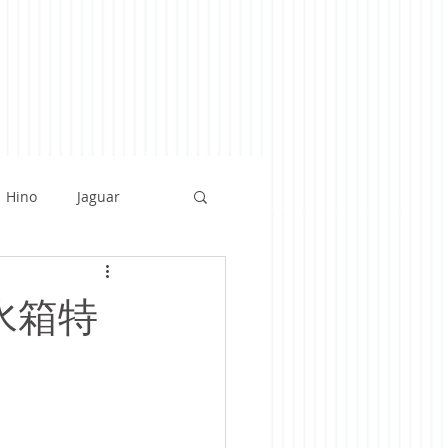
Hino
Jaguar
rrari
BMW
銻水箱特
tsu
Audi