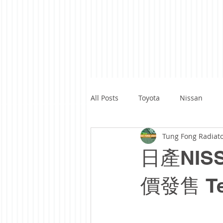
All Posts
Toyota
Nissan
Tung Fong Radiat
Renault
Benz
Subaru
日產NISS
Ford
Yamaha
Kawasaki
價發售 Tel