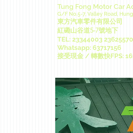
Tung Fong Motor Car A
G/F No.5-7, Valley Road, Hu
東方汽車零件有限公司
紅磡山谷道5-7號地下
TEL: 23344003 23625570
Whatsapp: 63717156
接受現金 / 轉數快FPS: 161