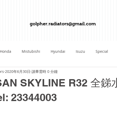
golpher.radiators@gmail.com
Honda
Mistubishi
Hyundai
Isuzu
Special
ors
2020年6月30日
讀畢需時 0 分鐘
Mazda
Suzuki
Volvo
Fiat
Hummer
Fe
AN SKYLINE R32 全
Kawasaki
Kawazaki
SAAB
Porshe
Daiha
: 23344003