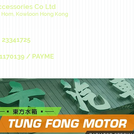
ccessories Co Ltd
ng Hom, Kowloon Hong Kong
 23341725
170139 / PAYME