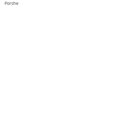
Porshe
Daihatsu
Audi
留言
撰寫留言......