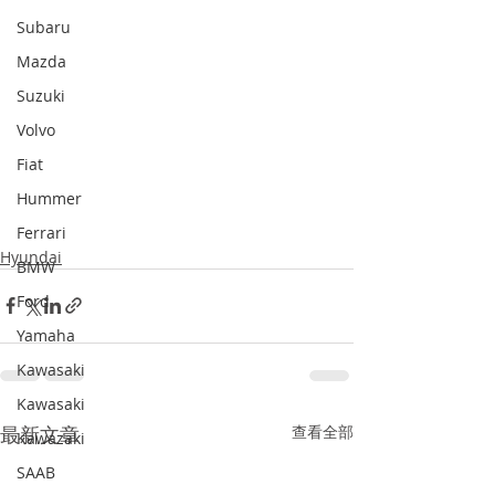
Subaru
Mazda
Suzuki
Volvo
Fiat
Hummer
Ferrari
Hyundai
BMW
Ford
Yamaha
Kawasaki
Kawasaki
最新文章
查看全部
Kawazaki
SAAB