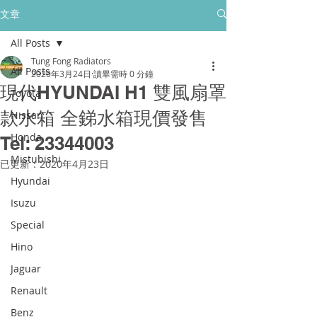
所有售後保養只保障香港門市的客戶
文章
All Posts
golpher.radiators@gmail.com
Tung Fong Radiators
All Posts
2020年3月24日
讀畢需時 0 分鐘
現代HYUNDAI H1 雙風扇罩
Toyota
款水箱 全銻水箱現價發售
Nissan
Honda
Tel: 23344003
Mistubishi
已更新：
2020年4月23日
Hyundai
Isuzu
Special
Hino
Jaguar
Renault
Benz