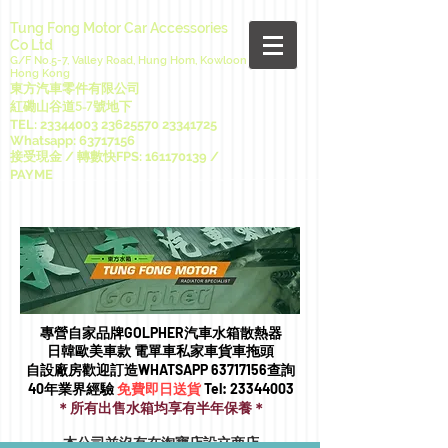
Tung Fong Motor Car Accessories
Co Ltd
G/F No.5-7, Valley Road, Hung Hom, Kowloon
Hong Kong
東方汽車零件有限公司
紅磡山谷道5-7號地下
TEL:
23344003 23625570
23341725
Whatsapp:
63717156
接受現金 / 轉數快FPS:
161170139
/
PAYME
專營自家品牌GOLPHER汽車水箱散熱器
日韓歐美車款 電單車私家車貨車拖頭​
自設廠房歡迎訂造WHATSAPP
63717156
查詢
40年業界經驗
免費即日送貨
Tel:
23344003
＊所有出售水箱均享有半年保養＊
本公司並沒有在淘寶店設立商店