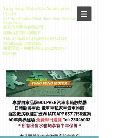
Tung Fong Motor Car Accessories
Co Ltd
G/F No.5-7, Valley Road, Hung Hom, Kowloon
Hong Kong
東方汽車零件有限公司
紅磡山谷道5-7號地下
TEL:
23344003 23625570
23341725
Whatsapp:
63717156
接受現金 / 轉數快FPS:
161170139
/
PAYME
專營自家品牌GOLPHER汽車水箱散熱器
日韓歐美車款 電單車私家車貨車拖頭​
自設廠房歡迎訂造WHATSAPP
63717156
查詢
40年業界經驗
免費即日送貨
Tel:
23344003
＊所有出售水箱均享有半年保養＊
本公司並沒有在淘寶店設立商店