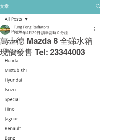
所有售後保養只保障香港門市的客戶
文章
All Posts
golpher.radiators@gmail.com
Tung Fong Radiators
All Posts
2020年4月29日
讀畢需時 0 分鐘
萬士德 Mazda 8 全銻水箱
Toyota
現價發售 Tel: 23344003
Nissan
Honda
Mistubishi
Hyundai
Isuzu
Special
Hino
Jaguar
Renault
Benz