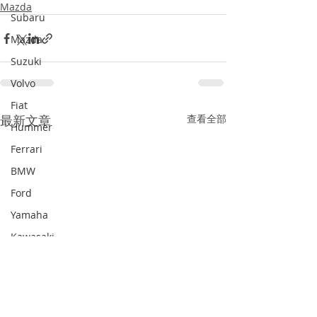
Mazda
Subaru
Mazda
Suzuki
Volvo
Fiat
最新文章
查看全部
Hummer
Ferrari
BMW
Ford
Yamaha
Kawasaki
Kawasaki
Kawazaki
SAAB