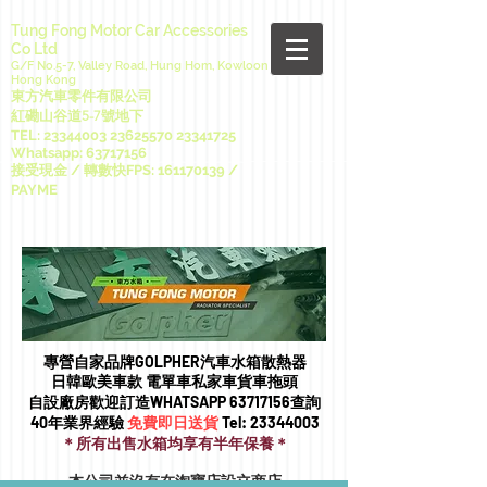
Tung Fong Motor Car Accessories
Co Ltd
G/F No.5-7, Valley Road, Hung Hom, Kowloon
Hong Kong
東方汽車零件有限公司
紅磡山谷道5-7號地下
TEL:
23344003 23625570
23341725
Whatsapp:
63717156
接受現金 / 轉數快FPS:
161170139
/
PAYME
專營自家品牌GOLPHER汽車水箱散熱器
日韓歐美車款 電單車私家車貨車拖頭​
自設廠房歡迎訂造WHATSAPP
63717156
查詢
40年業界經驗
免費即日送貨
Tel:
23344003
＊所有出售水箱均享有半年保養＊
本公司並沒有在淘寶店設立商店