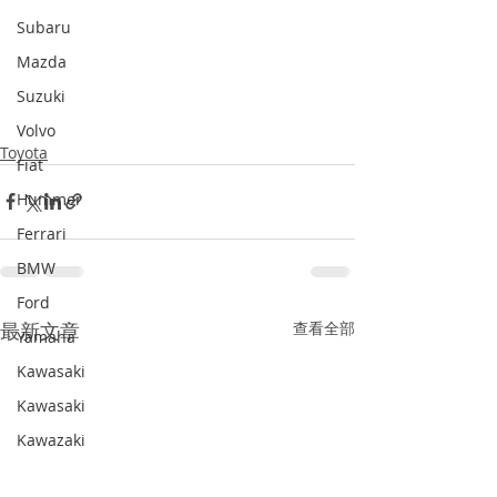
Subaru
Mazda
Suzuki
Volvo
Toyota
Fiat
Hummer
Ferrari
BMW
Ford
最新文章
查看全部
Yamaha
Kawasaki
Kawasaki
Kawazaki
SAAB