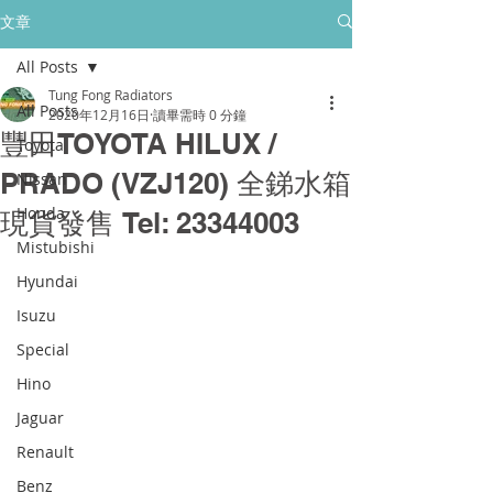
所有售後保養只保障香港門市的客戶
文章
All Posts
golpher.radiators@gmail.com
Tung Fong Radiators
All Posts
2020年12月16日
讀畢需時 0 分鐘
豐田TOYOTA HILUX /
Toyota
PRADO (VZJ120) 全銻水箱
Nissan
Honda
現貨發售 Tel: 23344003
Mistubishi
Hyundai
Isuzu
Special
Hino
Jaguar
Renault
Benz