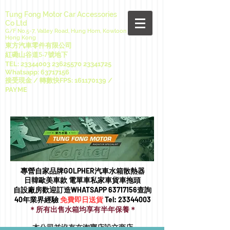
Tung Fong Motor Car Accessories
Co Ltd
G/F No.5-7, Valley Road, Hung Hom, Kowloon
Hong Kong
東方汽車零件有限公司
紅磡山谷道5-7號地下
TEL:
23344003 23625570
23341725
Whatsapp:
63717156
接受現金 / 轉數快FPS:
161170139
/
PAYME
專營自家品牌GOLPHER汽車水箱散熱器
日韓歐美車款 電單車私家車貨車拖頭​
自設廠房歡迎訂造WHATSAPP
63717156
查詢
40年業界經驗
免費即日送貨
Tel:
23344003
＊所有出售水箱均享有半年保養＊
本公司並沒有在淘寶店設立商店