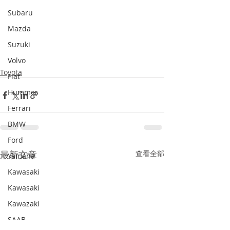
Subaru
Mazda
Suzuki
Volvo
Toyota
Fiat
Hummer
Ferrari
BMW
Ford
最新文章
查看全部
Yamaha
Kawasaki
Kawasaki
Kawazaki
SAAB