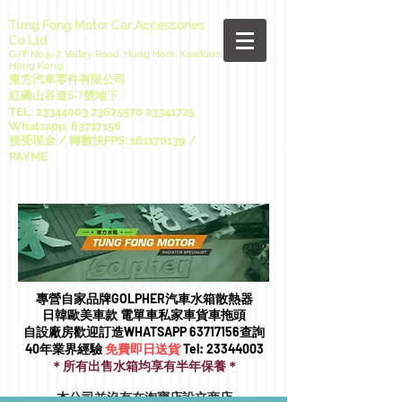
Tung Fong Motor Car Accessories
Co Ltd
G/F No.5-7, Valley Road, Hung Hom, Kowloon
Hong Kong
東方汽車零件有限公司
紅磡山谷道5-7號地下
TEL:
23344003 23625570
23341725
Whatsapp:
63717156
接受現金 / 轉數快FPS:
161170139
/
PAYME
專營自家品牌GOLPHER汽車水箱散熱器
日韓歐美車款 電單車私家車貨車拖頭​
自設廠房歡迎訂造WHATSAPP
63717156
查詢
40年業界經驗
免費即日送貨
Tel:
23344003
＊所有出售水箱均享有半年保養＊
本公司並沒有在淘寶店設立商店