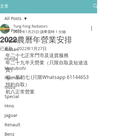
所有售後保養只保障香港門市的客戶
文章
All Posts
golpher.radiators@gmail.com
Tung Fong Radiators
All Posts
2022年1月25日
讀畢需時 1 分鐘
2022農曆年營業安排
Toyota
已更新：
2022年1月27日
Nissan
年二十七正常門市及送貨服務
Honda
年二十九半天營業（只限自取及短途送
Mistubishi
貨）
初一至初七 (只限Whatsapp 61144653
Hyundai
預約自取） 
Isuzu
初八正常營業
Special
Hino
Jaguar
Renault
Benz