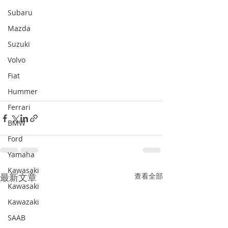
Subaru
Mazda
Suzuki
Volvo
Fiat
Hummer
Ferrari
BMW
Ford
Yamaha
Kawasaki
最新文章
查看全部
Kawasaki
Kawazaki
SAAB