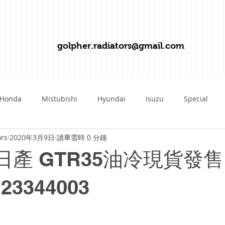
golpher.radiators@gmail.com
Honda
Mistubishi
Hyundai
Isuzu
Special
ors
2020年3月9日
讀畢需時 0 分鐘
Mazda
Suzuki
Volvo
Fiat
Hummer
Fe
N日產 GTR35油冷現貨發售
Kawasaki
Kawazaki
SAAB
Porshe
Daiha
 23344003