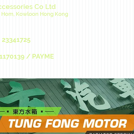
ccessories Co Ltd
ng Hom, Kowloon Hong Kong
 23341725
170139 / PAYME