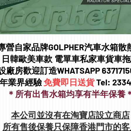
專營自家品牌GOLPHER汽車水箱散
日韓歐美車款 電單車私家車貨車拖
設廠房歡迎訂造WHATSAPP 637171
0年業界經驗
免費即日送貨
Tel: 233
＊所有出售水箱均享有半年保養
本公司並沒有在淘寶店設立商店
所有售後保養只保障香港門市的客