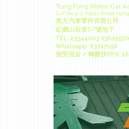
Tung Fong Motor Car A
G/F No.5-7, Valley Road, Hu
東方汽車零件有限公司
紅磡山谷道5-7號地下
TEL: 23344003 23625570
Whatsapp: 63717156
接受現金 / 轉數快FPS: 161