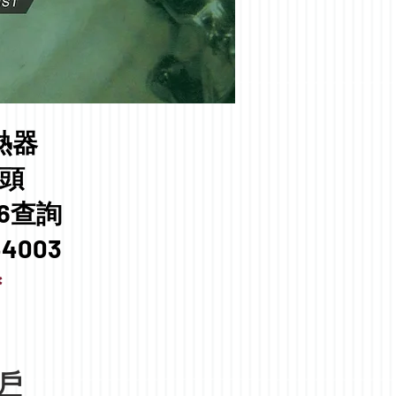
熱器
頭​
56查詢
44003
＊
戶