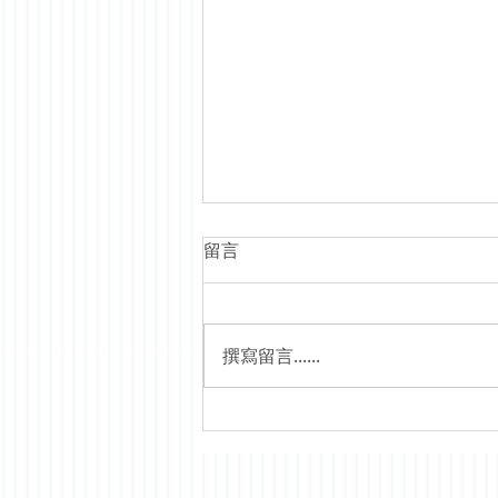
留言
撰寫留言......
Nissan 日產E26中冷
INTERCOOLER*歡迎
Whatsapp 63717156查詢