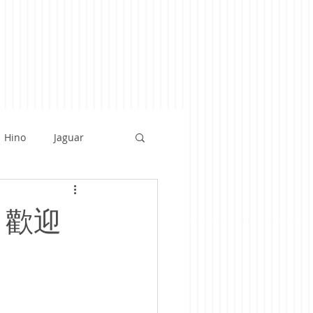
Hino
Jaguar
rrari
BMW
 歡迎
tsu
Audi