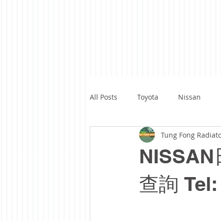
All Posts
Toyota
Nissan
Tung Fong Radiat
Renault
Benz
Subaru
NISSA
Ford
Yamaha
Kawasaki
查詢 Tel: