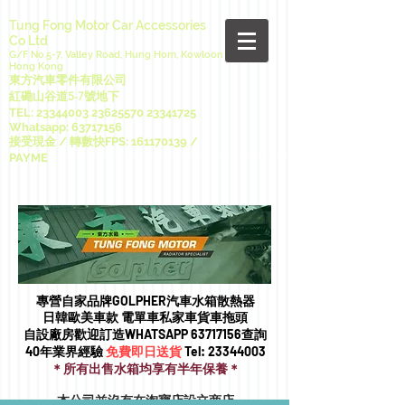
Tung Fong Motor Car Accessories
Co Ltd
G/F No.5-7, Valley Road, Hung Hom, Kowloon
Hong Kong
東方汽車零件有限公司
紅磡山谷道5-7號地下
TEL:
23344003 23625570
23341725
Whatsapp:
63717156
接受現金 / 轉數快FPS:
161170139
/
PAYME
專營自家品牌GOLPHER汽車水箱散熱器
日韓歐美車款 電單車私家車貨車拖頭​
自設廠房歡迎訂造WHATSAPP
63717156
查詢
40年業界經驗
免費即日送貨
Tel:
23344003
＊所有出售水箱均享有半年保養＊
本公司並沒有在淘寶店設立商店