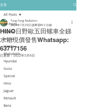
所有售後保養只保障香港門市的客戶
文章
All Posts
golpher.radiators@gmail.com
Tung Fong Radiators
All Posts
2020年7月29日
讀畢需時 0 分鐘
HINO日野歐五田螺車全銻
Toyota
水箱現價發售Whatsapp:
Nissan
Honda
63717156
Mistubishi
已更新：
2022年5月6日
Hyundai
Isuzu
Special
Hino
Jaguar
Renault
Benz