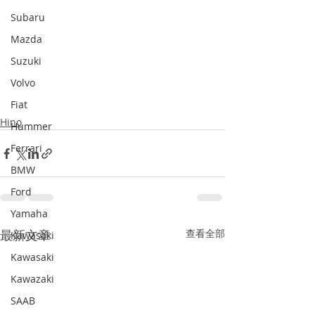
Subaru
Mazda
Suzuki
Volvo
Fiat
Hino
Hummer
Ferrari
BMW
Ford
Yamaha
最新文章
查看全部
Kawasaki
Kawasaki
Kawazaki
SAAB