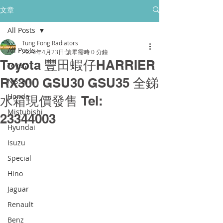
所有售後保養只保障香港門市的客戶
文章
All Posts
golpher.radiators@gmail.com
Tung Fong Radiators
All Posts
2020年4月23日
讀畢需時 0 分鐘
Toyota 豐田蝦仔HARRIER
Toyota
RX300 GSU30 GSU35 全銻
Nissan
Honda
水箱現價發售 Tel:
Mistubishi
23344003
Hyundai
Isuzu
Special
Hino
Jaguar
Renault
Benz