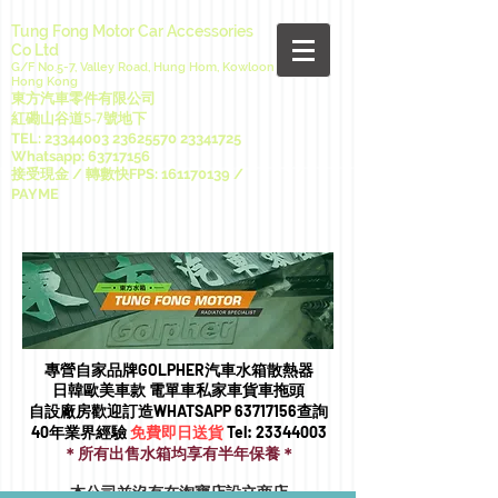
Tung Fong Motor Car Accessories
Co Ltd
G/F No.5-7, Valley Road, Hung Hom, Kowloon
Hong Kong
東方汽車零件有限公司
紅磡山谷道5-7號地下
TEL:
23344003 23625570
23341725
Whatsapp:
63717156
接受現金 / 轉數快FPS:
161170139
/
PAYME
專營自家品牌GOLPHER汽車水箱散熱器
日韓歐美車款 電單車私家車貨車拖頭​
自設廠房歡迎訂造WHATSAPP
63717156
查詢
40年業界經驗
免費即日送貨
Tel:
23344003
＊所有出售水箱均享有半年保養＊
本公司並沒有在淘寶店設立商店