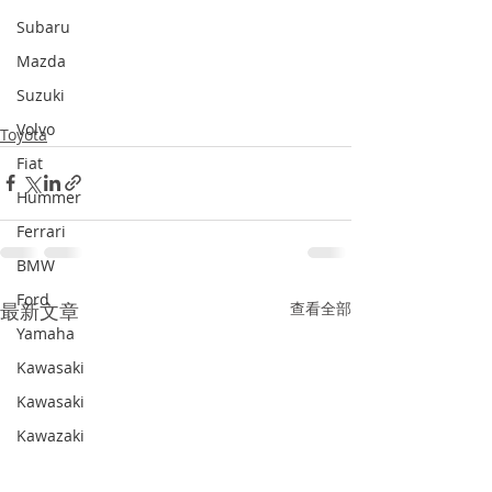
Subaru
Mazda
Suzuki
Volvo
Toyota
Fiat
Hummer
Ferrari
BMW
Ford
最新文章
查看全部
Yamaha
Kawasaki
Kawasaki
Kawazaki
SAAB