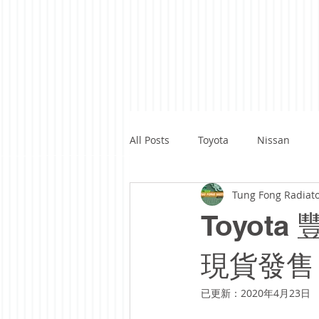
All Posts
Toyota
Nissan
Tung Fong Radiat
Renault
Benz
Subaru
Toyota 
Ford
Yamaha
Kawasaki
現貨發售 T
已更新：
2020年4月23日