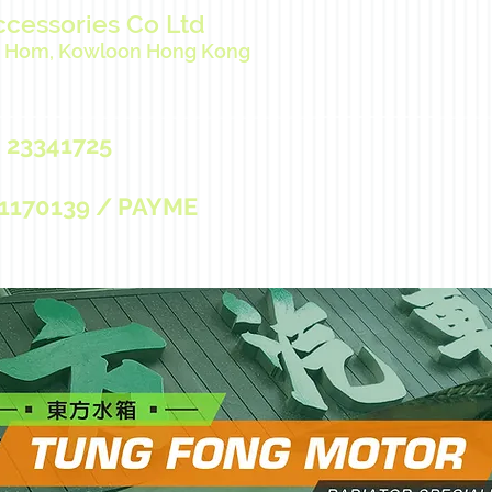
ccessories Co Ltd
ng Hom, Kowloon Hong Kong
 23341725
170139 / PAYME