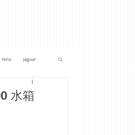
Hino
Jaguar
rrari
BMW
300 水箱
tsu
Audi