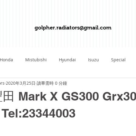
golpher.radiators@gmail.com
Honda
Mistubishi
Hyundai
Isuzu
Special
ors
2020年3月25日
讀畢需時 0 分鐘
Mazda
Suzuki
Volvo
Fiat
Hummer
Fe
豐田 Mark X GS300 Grx
Kawasaki
Kawazaki
SAAB
Porshe
Daiha
el:23344003