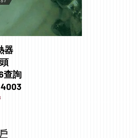
熱器
頭​
56查詢
44003
＊
戶