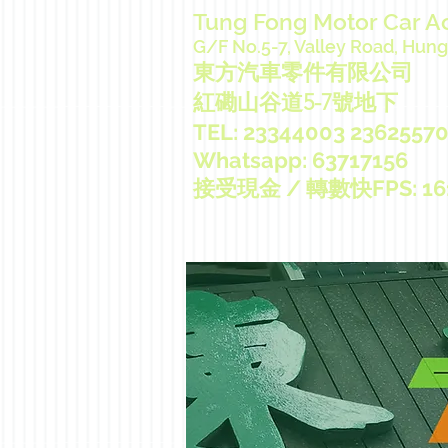
Tung Fong Motor Car A
G/F No.5-7, Valley Road, Hu
東方汽車零件有限公司
紅磡山谷道5-7號地下
TEL: 23344003 23625570
Whatsapp: 63717156
接受現金 / 轉數快FPS: 161