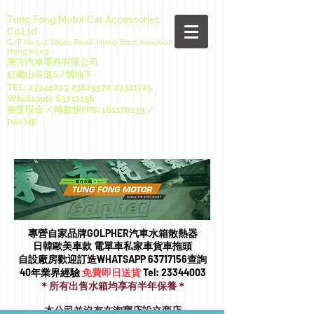
Tung Fong Motor Car Accessories
Co Ltd
G/F No.5-7, Valley Road, Hung Hom, Kowloon
Hong Kong
東方汽車零件有限公司
紅磡山谷道5-7號地下
TEL:
23344003 23625570
23341725
Whatsapp:
63717156
接受現金 / 轉數快FPS:
161170139
/
PAYME
專營自家品牌GOLPHER汽車水箱散熱器
日韓歐美車款 電單車私家車貨車拖頭​
自設廠房歡迎訂造WHATSAPP
63717156
查詢
40年業界經驗
免費即日送貨
Tel:
23344003
＊所有出售水箱均享有半年保養＊
本公司並沒有在淘寶店設立商店