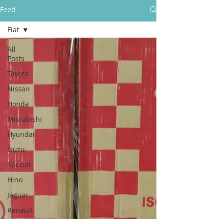
所有售後保養只保障香港門市的客戶
Feed
Fiat
golpher.radiators@gmail.com
All
Posts
Toyota
Nissan
Honda
Mistubishi
Hyundai
Isuzu
Special
Hino
Jaguar
Renault