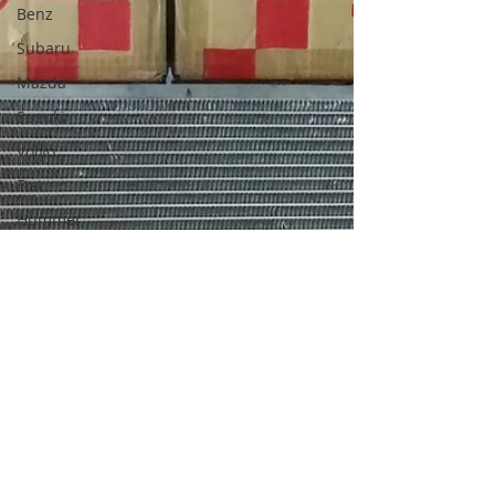
Benz
Subaru
Mazda
Suzuki
Volvo
Fiat
Hummer
Ferrari
BMW
Ford
Yamaha
Kawasaki
Kawasaki
Kawazaki
SAAB