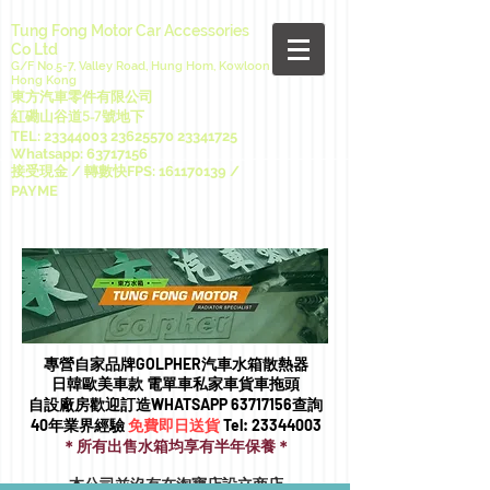
Tung Fong Motor Car Accessories
Co Ltd
G/F No.5-7, Valley Road, Hung Hom, Kowloon
Hong Kong
東方汽車零件有限公司
紅磡山谷道5-7號地下
TEL:
23344003 23625570
23341725
Whatsapp:
63717156
接受現金 / 轉數快FPS:
161170139
/
PAYME
專營自家品牌GOLPHER汽車水箱散熱器
日韓歐美車款 電單車私家車貨車拖頭​
自設廠房歡迎訂造WHATSAPP
63717156
查詢
40年業界經驗
免費即日送貨
Tel:
23344003
＊所有出售水箱均享有半年保養＊
本公司並沒有在淘寶店設立商店