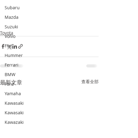
Subaru
Mazda
Suzuki
Toyota
Volvo
Fiat
Hummer
Ferrari
BMW
最新文章
查看全部
Ford
Yamaha
Kawasaki
Kawasaki
Kawazaki
SAAB