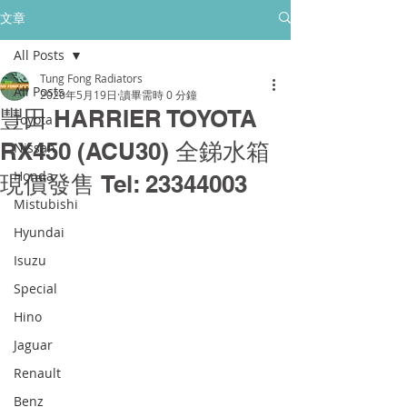
所有售後保養只保障香港門市的客戶
文章
All Posts
golpher.radiators@gmail.com
Tung Fong Radiators
All Posts
2020年5月19日
讀畢需時 0 分鐘
豐田 HARRIER TOYOTA
Toyota
RX450 (ACU30) 全銻水箱
Nissan
Honda
現價發售 Tel: 23344003
Mistubishi
Hyundai
Isuzu
Special
Hino
Jaguar
Renault
Benz